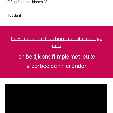
Of spring eens binnen 😊
Tot dan!
Lees hier onze brochure met alle nuttige
info
en bekijk ons filmpje met leuke
sfeerbeelden hieronder