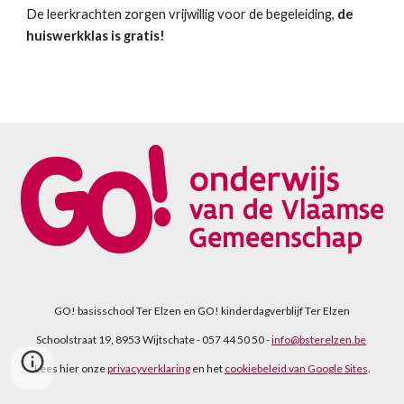
De leerkrachten zorgen vrijwillig voor de begeleiding, 
de 
huiswerkklas is gratis!
GO! basisschool Ter Elzen en GO! kinderdagverblijf Ter Elzen
Schoolstraat 19, 8953 Wijtschate - 057 44 50 50 -
info@bsterelzen.be
Lees hier onze
privacyverklaring
en het
cookiebeleid van Google Sites
.