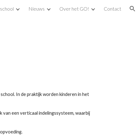
school
Nieuws
Over het GO!
Contact
ion
chool. In de praktijk worden kinderen in het 
k van een verticaal indelingssysteem, waarbij 
e opvoeding.