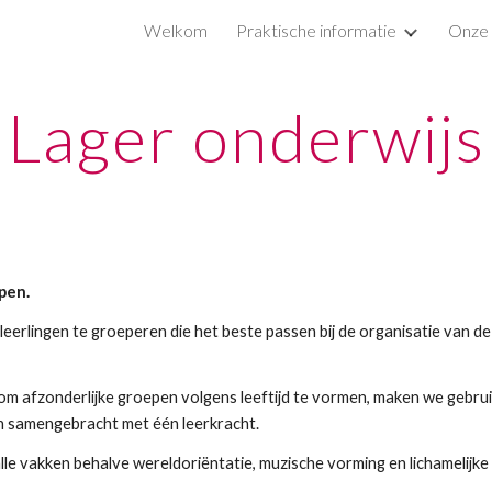
Welkom
Praktische informatie
Onze 
ip to main content
Skip to navigat
Lager onderwijs
epen.
erlingen te groeperen die het beste passen bij de organisatie van de s
s om afzonderlijke groepen volgens leeftijd te vormen, maken we gebrui
en samengebracht met één leerkracht. 
alle vakken behalve wereldoriëntatie, muzische vorming en lichamelijk