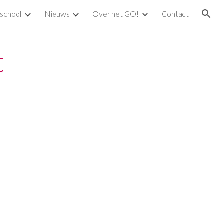
school
Nieuws
Over het GO!
Contact
ion
t